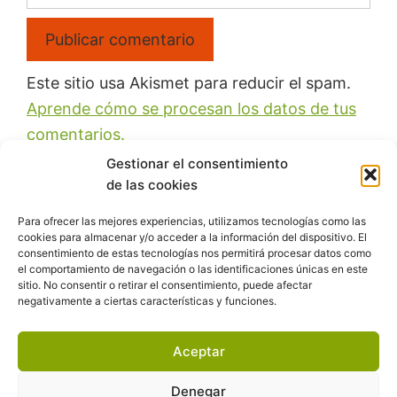
Este sitio usa Akismet para reducir el spam.
Aprende cómo se procesan los datos de tus
comentarios.
Gestionar el consentimiento
de las cookies
Para ofrecer las mejores experiencias, utilizamos tecnologías como las
cookies para almacenar y/o acceder a la información del dispositivo. El
Recibe las reflexiones semanales y los
consentimiento de estas tecnologías nos permitirá procesar datos como
el comportamiento de navegación o las identificaciones únicas en este
recursos gratuitos, videos, clases online
sitio. No consentir o retirar el consentimiento, puede afectar
negativamente a ciertas características y funciones.
Aceptar
QUIERO UNIRME A PROCESO CREATIVO Y
RECIBIR YA MI PRIMER RECURSO
Denegar