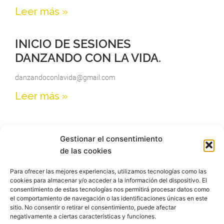
Leer más »
INICIO DE SESIONES
DANZANDO CON LA VIDA.
danzandoconlavida@gmail.com
Leer más »
« Anterior
1
2
3
4
5
6
7
8
9
10
11
12
13
14
Gestionar el consentimiento
15
16
17
Siguiente »
de las cookies
Para ofrecer las mejores experiencias, utilizamos tecnologías como las
cookies para almacenar y/o acceder a la información del dispositivo. El
Recibe las reflexiones semanales y los
consentimiento de estas tecnologías nos permitirá procesar datos como
el comportamiento de navegación o las identificaciones únicas en este
recursos gratuitos, videos, clases online
sitio. No consentir o retirar el consentimiento, puede afectar
negativamente a ciertas características y funciones.