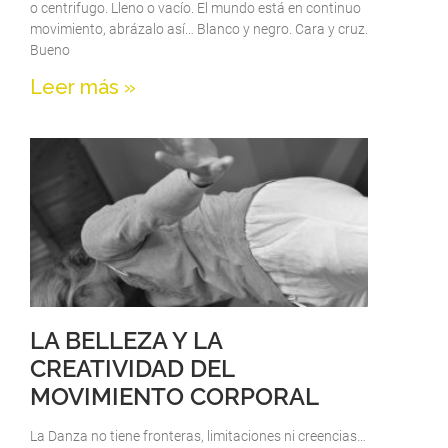
o centrifugo. Lleno o vacío. El mundo está en continuo
movimiento, abrázalo así… Blanco y negro. Cara y cruz.
Bueno
Leer más »
LA BELLEZA Y LA
CREATIVIDAD DEL
MOVIMIENTO CORPORAL
La Danza no tiene fronteras, limitaciones ni creencias…