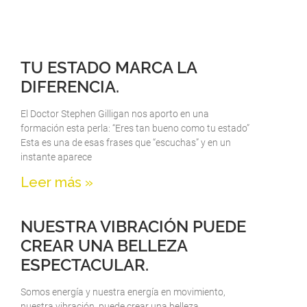
TU ESTADO MARCA LA
DIFERENCIA.
El Doctor Stephen Gilligan nos aporto en una
formación esta perla: “Eres tan bueno como tu estado”
Esta es una de esas frases que “escuchas” y en un
instante aparece
Leer más »
NUESTRA VIBRACIÓN PUEDE
CREAR UNA BELLEZA
ESPECTACULAR.
Somos energía y nuestra energía en movimiento,
nuestra vibración, puede crear una belleza