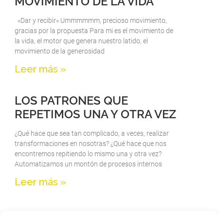
MOVIMIENTO DE LA VIDA
«Dar y recibir» Ummmmmm, precioso movimiento,
gracias por la propuesta Para mi es el movimiento de
la vida, el motor que genera nuestro latido, el
movimiento de la generosidad
Leer más »
LOS PATRONES QUE
REPETIMOS UNA Y OTRA VEZ
¿Qué hace que sea tan complicado, a veces, realizar
transformaciones en nosotras? ¿Qué hace que nos
encontremos repitiendo lo mismo una y otra vez?
Automatizamos un montón de procesos internos
Leer más »
« Anterior
1
2
3
4
5
6
7
8
9
10
11
12
13
14