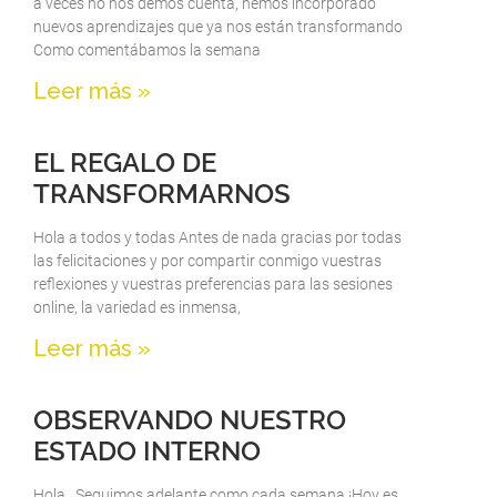
a veces no nos demos cuenta, hemos incorporado
nuevos aprendizajes que ya nos están transformando
Como comentábamos la semana
Leer más »
EL REGALO DE
TRANSFORMARNOS
Hola a todos y todas Antes de nada gracias por todas
las felicitaciones y por compartir conmigo vuestras
reflexiones y vuestras preferencias para las sesiones
online, la variedad es inmensa,
Leer más »
OBSERVANDO NUESTRO
ESTADO INTERNO
Hola , Seguimos adelante como cada semana ¡Hoy es