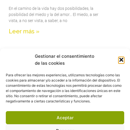
En el camino de la vida hay dos posibilidades, la
posibilidad del miedo y la del amor… El miedo, a ser
vista, a no ser vista, a saber, a no
Leer más »
« Anterior
1
2
3
4
5
6
7
8
9
10
11
12
13
14
Gestionar el consentimiento
15
16
17
Siguiente »
de las cookies
Para ofrecer las mejores experiencias, utilizamos tecnologías como las
cookies para almacenar y/o acceder a la información del dispositivo. El
Recibe las reflexiones semanales y los
consentimiento de estas tecnologías nos permitirá procesar datos como
el comportamiento de navegación o las identificaciones únicas en este
recursos gratuitos, videos, clases online
sitio. No consentir o retirar el consentimiento, puede afectar
negativamente a ciertas características y funciones.
Aceptar
QUIERO UNIRME A PROCESO CREATIVO Y
RECIBIR YA MI PRIMER RECURSO