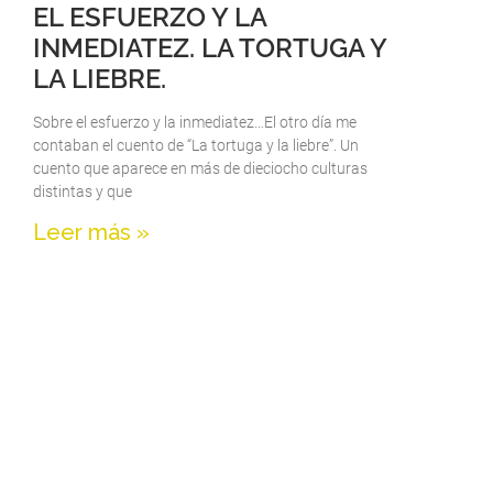
EL ESFUERZO Y LA
INMEDIATEZ. LA TORTUGA Y
LA LIEBRE.
Sobre el esfuerzo y la inmediatez…El otro día me
contaban el cuento de “La tortuga y la liebre”. Un
cuento que aparece en más de dieciocho culturas
distintas y que
Leer más »