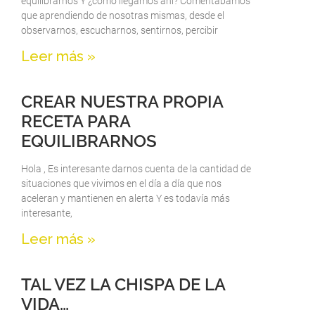
equilibrarnos Y ¿cómo llegamos ahí? Comentábamos
que aprendiendo de nosotras mismas, desde el
observarnos, escucharnos, sentirnos, percibir
Leer más »
CREAR NUESTRA PROPIA
RECETA PARA
EQUILIBRARNOS
Hola , Es interesante darnos cuenta de la cantidad de
situaciones que vivimos en el día a día que nos
aceleran y mantienen en alerta Y es todavía más
interesante,
Leer más »
TAL VEZ LA CHISPA DE LA
VIDA…