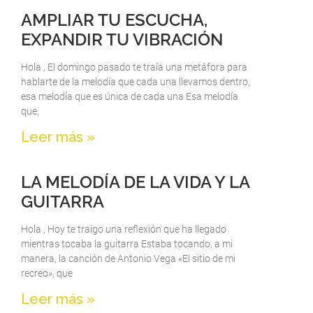
AMPLIAR TU ESCUCHA,
EXPANDIR TU VIBRACIÓN
Hola , El domingo pasado te traía una metáfora para
hablarte de la melodía que cada una llevamos dentro,
esa melodía que es única de cada una Esa melodía
que,
Leer más »
LA MELODÍA DE LA VIDA Y LA
GUITARRA
Hola , Hoy te traigo una reflexión que ha llegado
mientras tocaba la guitarra Estaba tocando, a mi
manera, la canción de Antonio Vega «El sitio de mi
recreo», que
Leer más »