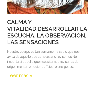
CALMA Y
VITALIDAD:DESARROLLAR LA
ESCUCHA, LA OBSERVACIÓN,
LAS SENSACIONES
Nuestro cuerpo es tan sumamente sabio que nos
avisa de aquello que es necesario revisemos No
importa si aquello que necesitamos revisar es de
origen mental, emocional, físico, o energético,
Leer más »