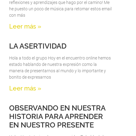
reflexiones y aprendizajes que hago por el camino! Me
he puesto un poco de música para retomar estos email
con más
Leer más »
LA ASERTIVIDAD
Hola a todo el grupo Hoy en el encuentro online hemos
estado hablando de nuestra expresión como la
manera de presentarnos al mundo y lo importante y
bonito de expresarnos
Leer más »
OBSERVANDO EN NUESTRA
HISTORIA PARA APRENDER
EN NUESTRO PRESENTE