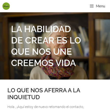
Menu
LA HABILIDAD
DE CREAR ES LO
QUE NOS UNE
CREEMOS VIDA
LO QUE NOS AFERRA A LA
INQUIETUD
Hola , ¡Aquí estoy de nuevo retomando el contacto,