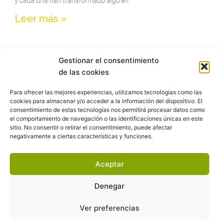
y cada una han transformado algo en
Leer más »
« Anterior
1
2
3
4
5
6
7
8
9
10
11
12
13
14
Gestionar el consentimiento
15
16
17
Siguiente »
de las cookies
Para ofrecer las mejores experiencias, utilizamos tecnologías como las
cookies para almacenar y/o acceder a la información del dispositivo. El
Recibe las reflexiones semanales y los
consentimiento de estas tecnologías nos permitirá procesar datos como
el comportamiento de navegación o las identificaciones únicas en este
recursos gratuitos, videos, clases online
sitio. No consentir o retirar el consentimiento, puede afectar
negativamente a ciertas características y funciones.
Aceptar
QUIERO UNIRME A PROCESO CREATIVO Y
RECIBIR YA MI PRIMER RECURSO
Denegar
Ver preferencias
Política de privacidad
Política de cookies
Aviso legal
Contacto