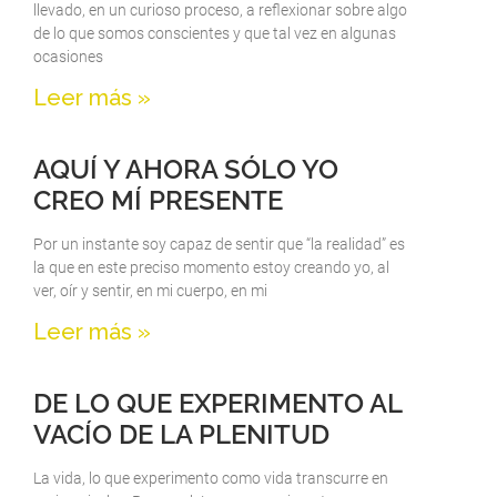
llevado, en un curioso proceso, a reflexionar sobre algo
de lo que somos conscientes y que tal vez en algunas
ocasiones
Leer más »
AQUÍ Y AHORA SÓLO YO
CREO MÍ PRESENTE
Por un instante soy capaz de sentir que “la realidad” es
la que en este preciso momento estoy creando yo, al
ver, oír y sentir, en mi cuerpo, en mi
Leer más »
DE LO QUE EXPERIMENTO AL
VACÍO DE LA PLENITUD
La vida, lo que experimento como vida transcurre en