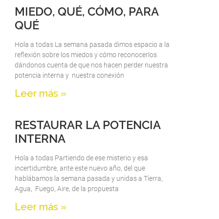
MIEDO, QUÉ, CÓMO, PARA
QUÉ
Hola a todas La semana pasada dimos espacio a la
reflexión sobre los miedos y cómo reconocerlos
dándonos cuenta de que nos hacen perder nuestra
potencia interna y nuestra conexión
Leer más »
RESTAURAR LA POTENCIA
INTERNA
Hola a todas Partiendo de ese misterio y esa
incertidumbre, ante este nuevo año, del que
hablábamos la semana pasada y unidas a Tierra,
Agua, Fuego, Aire, de la propuesta
Leer más »