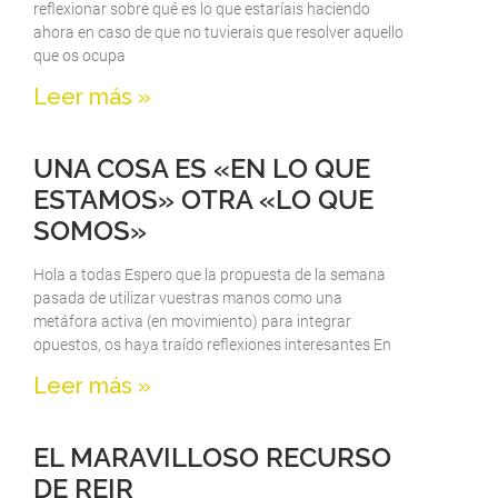
reflexionar sobre qué es lo que estaríais haciendo
ahora en caso de que no tuvierais que resolver aquello
que os ocupa
Leer más »
UNA COSA ES «EN LO QUE
ESTAMOS» OTRA «LO QUE
SOMOS»
Hola a todas Espero que la propuesta de la semana
pasada de utilizar vuestras manos como una
metáfora activa (en movimiento) para integrar
opuestos, os haya traído reflexiones interesantes En
Leer más »
EL MARAVILLOSO RECURSO
DE REIR