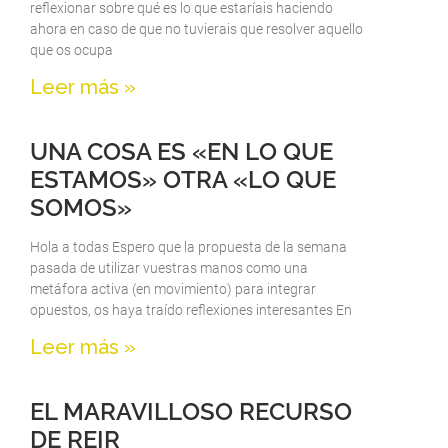
reflexionar sobre qué es lo que estaríais haciendo
ahora en caso de que no tuvierais que resolver aquello
que os ocupa
Leer más »
UNA COSA ES «EN LO QUE
ESTAMOS» OTRA «LO QUE
SOMOS»
Hola a todas Espero que la propuesta de la semana
pasada de utilizar vuestras manos como una
metáfora activa (en movimiento) para integrar
opuestos, os haya traído reflexiones interesantes En
Leer más »
EL MARAVILLOSO RECURSO
DE REIR