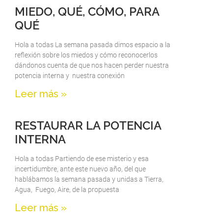
MIEDO, QUÉ, CÓMO, PARA
QUÉ
Hola a todas La semana pasada dimos espacio a la
reflexión sobre los miedos y cómo reconocerlos
dándonos cuenta de que nos hacen perder nuestra
potencia interna y nuestra conexión
Leer más »
RESTAURAR LA POTENCIA
INTERNA
Hola a todas Partiendo de ese misterio y esa
incertidumbre, ante este nuevo año, del que
hablábamos la semana pasada y unidas a Tierra,
Agua, Fuego, Aire, de la propuesta
Leer más »