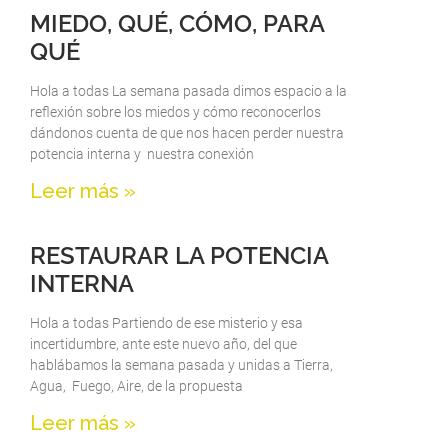
MIEDO, QUÉ, CÓMO, PARA
QUÉ
Hola a todas La semana pasada dimos espacio a la
reflexión sobre los miedos y cómo reconocerlos
dándonos cuenta de que nos hacen perder nuestra
potencia interna y nuestra conexión
Leer más »
RESTAURAR LA POTENCIA
INTERNA
Hola a todas Partiendo de ese misterio y esa
incertidumbre, ante este nuevo año, del que
hablábamos la semana pasada y unidas a Tierra,
Agua, Fuego, Aire, de la propuesta
Leer más »