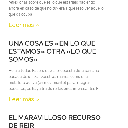
reflexionar sobre qué es lo que estaríais haciendo
ahora en caso de que no tuvierais que resolver aquello
que os ocupa
Leer más »
UNA COSA ES «EN LO QUE
ESTAMOS» OTRA «LO QUE
SOMOS»
Hola a todas Espero que la propuesta de la semana
pasada de utilizar vuestras manos como una
metáfora activa (en movimiento) para integrar
opuestos, os haya traído reflexiones interesantes En
Leer más »
EL MARAVILLOSO RECURSO
DE REIR